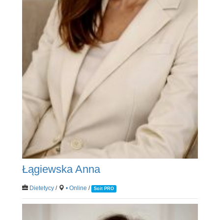
Łągiewska Anna
Dietetycy
/
• Online
/
Soit PRO