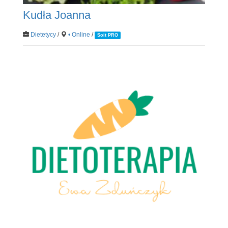
Kudła Joanna
Dietetycy
/
• Online
/
Soit PRO