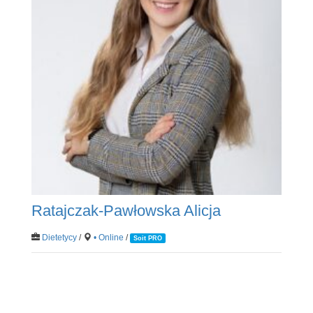
Ratajczak-Pawłowska Alicja
Dietetycy
/
• Online
/
Soit PRO