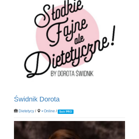
Świdnik Dorota
Dietetycy
/
• Online
/
Soit PRO