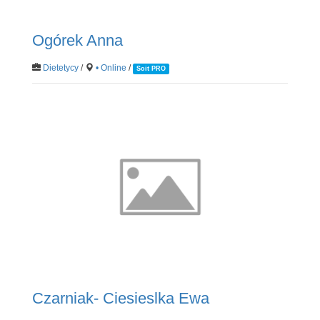
Ogórek Anna
Dietetycy
/
• Online
/
Soit PRO
Czarniak- Ciesieslka Ewa