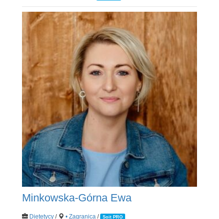
Minkowska-Górna Ewa
Dietetycy
/
• Zagranica
/
Soit PRO