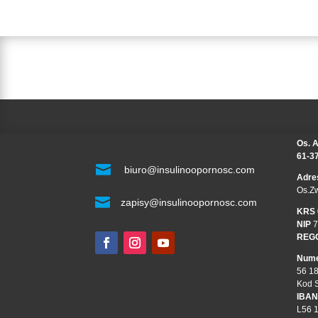
Os. A
61-3

biuro@insulinoopornosc.com
Adre
Os.Z

zapisy@insulinoopornosc.com
KRS
NIP
7
REG
Nume
56 1
Kod 
IBAN
L56 