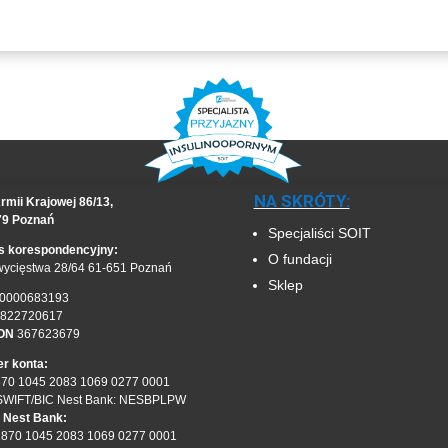
NA SKRÓTY:
rmii Krajowej 86/13,
79 Poznań
Specjaliści SOIT
s korespondencyjny:
O fundacji
wycięstwa 28/64 61-651 Poznań
Sklep
0000683193
822720617
ON
367623679
r konta:
870 1045 2083 1069 0277 0001
SWIFT/BIC Nest Bank: NESBPLPW
 Nest Bank:
1870 1045 2083 1069 0277 0001