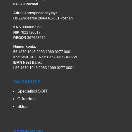
61-379 Poznań
Adres korespondencyjny:
Os.Zwycięstwa 28/64 61-651 Poznań
KRS
0000683193
NIP
7822720617
REGON
367623679
Numer konta:
56 1870 1045 2083 1069 0277 0001
Kod SWIFT/BIC Nest Bank: NESBPLPW
IBAN Nest Bank:
L56 1870 1045 2083 1069 0277 0001
NA SKRÓTY:
Specjaliści SOIT
O fundacji
Sklep
PRZYDATNE: