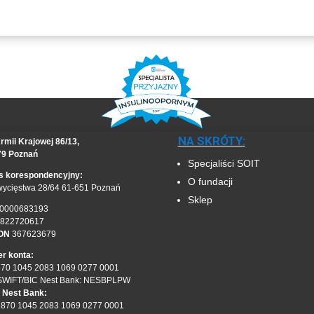
NA SKRÓTY:
rmii Krajowej 86/13,
79 Poznań
Specjaliści SOIT
s korespondencyjny:
O fundacji
wycięstwa 28/64 61-651 Poznań
Sklep
0000683193
822720617
ON
367623679
r konta:
870 1045 2083 1069 0277 0001
SWIFT/BIC Nest Bank: NESBPLPW
 Nest Bank:
1870 1045 2083 1069 0277 0001