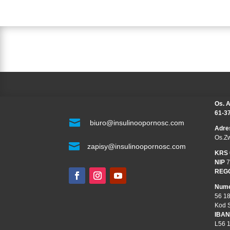
Os. A
61-3

biuro@insulinoopornosc.com
Adre
Os.Z

zapisy@insulinoopornosc.com
KRS
NIP
7
REG
Nume
56 1
Kod 
IBAN
L56 