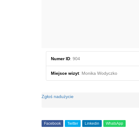
Numer ID
:
904
Miejsce wizyt
:
Monika Wodyczko
Zgłoś nadużycie
Facebook
Twitter
Linkedin
WhatsApp