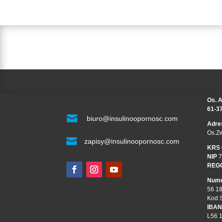
Os. A
61-3

biuro@insulinoopornosc.com
Adre
Os.Z

zapisy@insulinoopornosc.com
KRS
NIP
7
REG
Nume
56 1
Kod 
IBAN
L56 