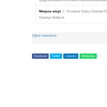
@agnieszkalovrencicsienczakdobrydietetyke
Miejsce wizyt
:
1. Poradnia Dobry Dietetyk E
Dietetyk Malbork
Zgłoś nadużycie
Facebook
Twitter
Linkedin
WhatsApp