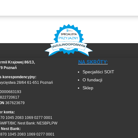
NA SKRÓTY:
rmii Krajowej 86/13,
79 Poznań
Specjaliści SOIT
s korespondencyjny:
O fundacji
wycięstwa 28/64 61-651 Poznań
Sklep
0000683193
822720617
ON
367623679
r konta:
870 1045 2083 1069 0277 0001
SWIFT/BIC Nest Bank: NESBPLPW
 Nest Bank:
1870 1045 2083 1069 0277 0001