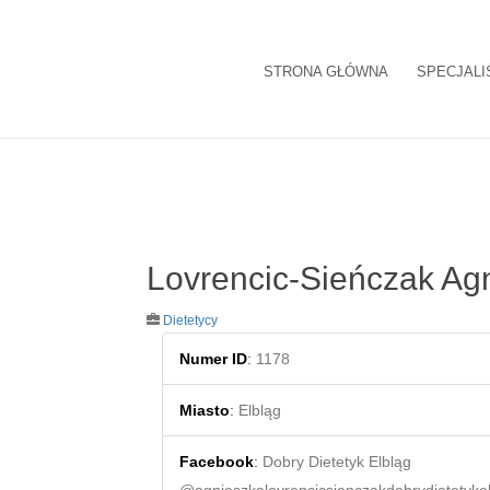
STRONA GŁÓWNA
SPECJALI
Lovrencic-Sieńczak Ag
Dietetycy
Numer ID
:
1178
Miasto
:
Elbląg
Facebook
:
Dobry Dietetyk Elbląg