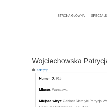
STRONA GŁÓWNA
SPECJALI
Wojciechowska Patrycj
Dietetycy
Numer ID
:
915
Miasto
:
Warszawa
Miejsce wizyt
:
Gabinet Dietetyki Patrycja W