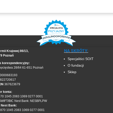
NA SKRÓTY:
rmii Krajowej 86/13,
79 Poznań
Specjaliści SOIT
s korespondencyjny:
O fundacji
wycięstwa 28/64 61-651 Poznań
Sklep
0000683193
822720617
ON
367623679
r konta:
870 1045 2083 1069 0277 0001
SWIFT/BIC Nest Bank: NESBPLPW
 Nest Bank:
1870 1045 2083 1069 0277 0001