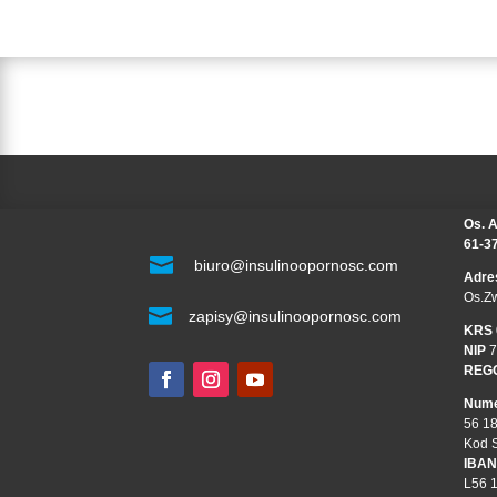
Os. A
61-3

biuro@insulinoopornosc.com
Adre
Os.Z

zapisy@insulinoopornosc.com
KRS
NIP
7
REG
Nume
56 1
Kod 
IBAN
L56 