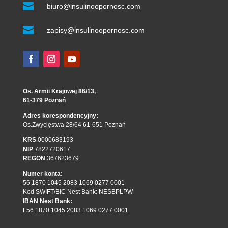

biuro@insulinoopornosc.com

zapisy@insulinoopornosc.com
Os. Armii Krajowej 86/13,
61-379 Poznań
Adres korespondencyjny:
Os.Zwycięstwa 28/64 61-651 Poznań
KRS
0000683193
NIP
7822720617
REGON
367623679
Numer konta:
56 1870 1045 2083 1069 0277 0001
Kod SWIFT/BIC Nest Bank: NESBPLPW
IBAN Nest Bank:
L56 1870 1045 2083 1069 0277 0001