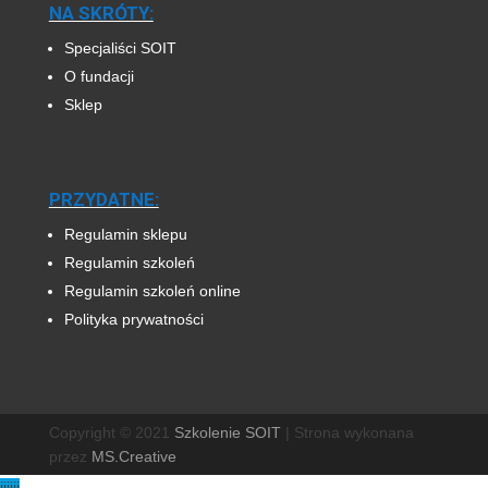
NA SKRÓTY:
Specjaliści SOIT
O fundacji
Sklep
PRZYDATNE:
Regulamin sklepu
Regulamin szkoleń
Regulamin szkoleń online
Polityka prywatności
Copyright © 2021
Szkolenie SOIT
|
Strona wykonana
przez
MS.Creative
jjjjjj