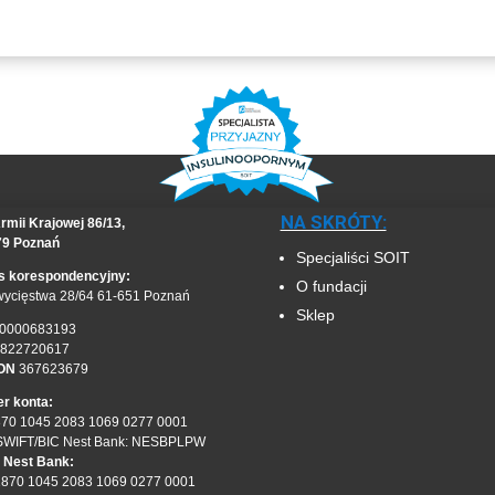
NA SKRÓTY:
rmii Krajowej 86/13,
79 Poznań
Specjaliści SOIT
s korespondencyjny:
O fundacji
wycięstwa 28/64 61-651 Poznań
Sklep
0000683193
822720617
ON
367623679
r konta:
870 1045 2083 1069 0277 0001
SWIFT/BIC Nest Bank: NESBPLPW
 Nest Bank:
1870 1045 2083 1069 0277 0001