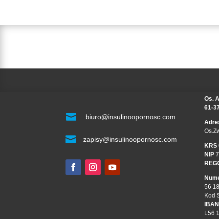
Os. A
61-3

biuro@insulinoopornosc.com
Adre
Os.Z

zapisy@insulinoopornosc.com
KRS
NIP
7
REG
Nume
56 1
Kod 
IBAN
L56 