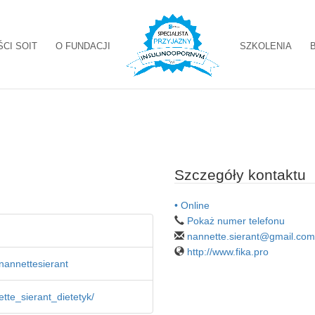
ŚCI SOIT
O FUNDACJI
SZKOLENIA
Szczegóły kontaktu
• Online
Pokaż numer telefonu
nannette.sierant@gmail.com
http://www.fika.pro
nannettesierant
tte_sierant_dietetyk/