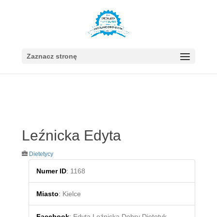
Zaznacz stronę
Leźnicka Edyta
Dietetycy
Numer ID
:
1168
Miasto
:
Kielce
Facebook
:
Edyta Leźnicka Dobry Dietetyk