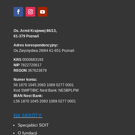
Os. Armii Krajowej 86/13,
61-379 Poznań
Adres korespondencyjny:
Os.Zwycięstwa 28/64 61-651 Poznań
KRS
0000683193
NIP
7822720617
REGON
367623679
Numer konta:
56 1870 1045 2083 1069 0277 0001
Kod SWIFT/BIC Nest Bank: NESBPLPW
IBAN Nest Bank:
L56 1870 1045 2083 1069 0277 0001
NA SKRÓTY:
Specjaliści SOIT
O fundacji