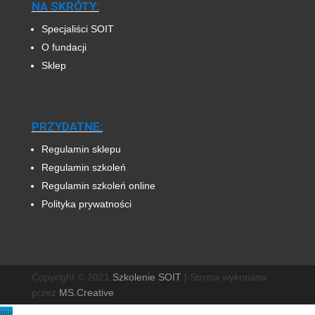
NA SKRÓTY:
Specjaliści SOIT
O fundacji
Sklep
PRZYDATNE:
Regulamin sklepu
Regulamin szkoleń
Regulamin szkoleń online
Polityka prywatności
Copyright © 2021
Szkolenie SOIT
|
Strona wykonana
przez
MS.Creative
jjjjjj