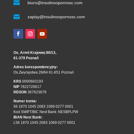

biuro@insulinoopornosc.com

zapisy@insulinoopornosc.com
Os. Armii Krajowej 86/13,
61-379 Poznań
Adres korespondencyjny:
Os.Zwycięstwa 28/64 61-651 Poznań
KRS
0000683193
NIP
7822720617
REGON
367623679
Numer konta:
56 1870 1045 2083 1069 0277 0001
Kod SWIFT/BIC Nest Bank: NESBPLPW
IBAN Nest Bank:
L56 1870 1045 2083 1069 0277 0001