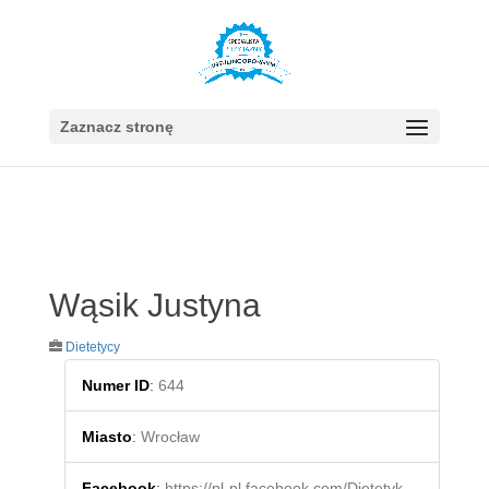
Zaznacz stronę
Wąsik Justyna
Dietetycy
Numer ID
:
644
Miasto
:
Wrocław
Facebook
:
https://pl-pl.facebook.com/Dietetyk-