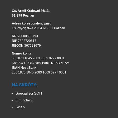
Os. Armii Krajowej 86/13,
61-379 Poznań
Adres korespondencyjny:
Os.Zwycięstwa 28/64 61-651 Poznań
KRS
0000683193
NIP
7822720617
REGON
367623679
Numer konta:
56 1870 1045 2083 1069 0277 0001
Kod SWIFT/BIC Nest Bank: NESBPLPW
IBAN Nest Bank:
L56 1870 1045 2083 1069 0277 0001
NA SKRÓTY:
Specjaliści SOIT
O fundacji
Sklep