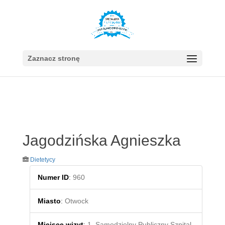
Zaznacz stronę
Jagodzińska Agnieszka
Dietetycy
Numer ID
:
960
Miasto
:
Otwock
Miejsce wizyt
:
1. Samodzielny Publiczny Szpital