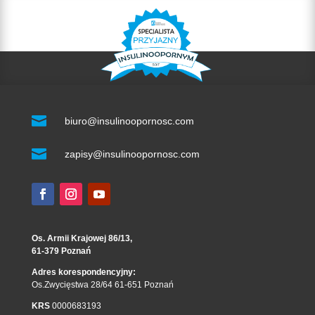

biuro@insulinoopornosc.com

zapisy@insulinoopornosc.com
Os. Armii Krajowej 86/13,
61-379 Poznań
Adres korespondencyjny:
Os.Zwycięstwa 28/64 61-651 Poznań
KRS
0000683193