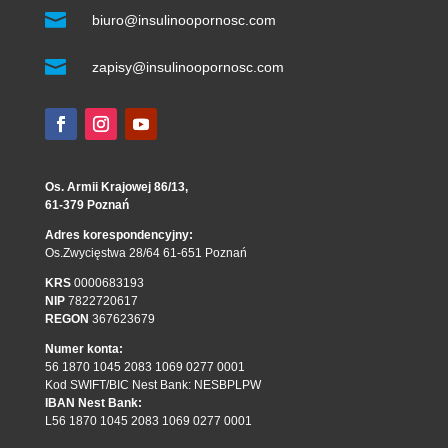

biuro@insulinoopornosc.com

zapisy@insulinoopornosc.com
Os. Armii Krajowej 86/13,
61-379 Poznań
Adres korespondencyjny:
Os.Zwycięstwa 28/64 61-651 Poznań
KRS
0000683193
NIP
7822720617
REGON
367623679
Numer konta:
56 1870 1045 2083 1069 0277 0001
Kod SWIFT/BIC Nest Bank: NESBPLPW
IBAN Nest Bank:
L56 1870 1045 2083 1069 0277 0001