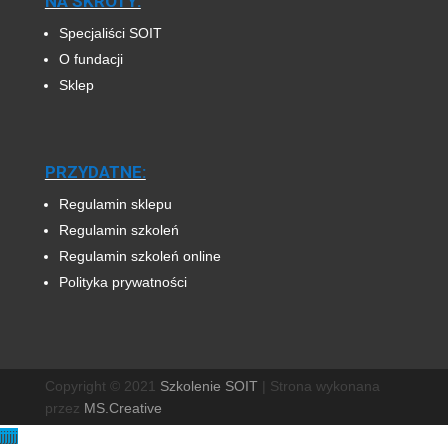
NA SKRÓTY:
Specjaliści SOIT
O fundacji
Sklep
PRZYDATNE:
Regulamin sklepu
Regulamin szkoleń
Regulamin szkoleń online
Polityka prywatności
Copyright © 2021
Szkolenie SOIT
|
Strona wykonana
przez
MS.Creative
jjjjjj