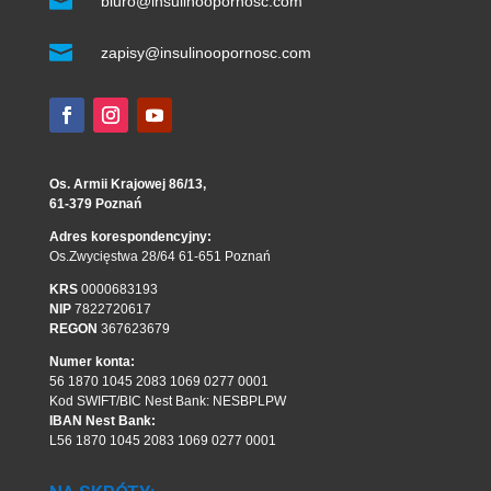

biuro@insulinoopornosc.com

zapisy@insulinoopornosc.com
Os. Armii Krajowej 86/13,
61-379 Poznań
Adres korespondencyjny:
Os.Zwycięstwa 28/64 61-651 Poznań
KRS
0000683193
NIP
7822720617
REGON
367623679
Numer konta:
56 1870 1045 2083 1069 0277 0001
Kod SWIFT/BIC Nest Bank: NESBPLPW
IBAN Nest Bank:
L56 1870 1045 2083 1069 0277 0001