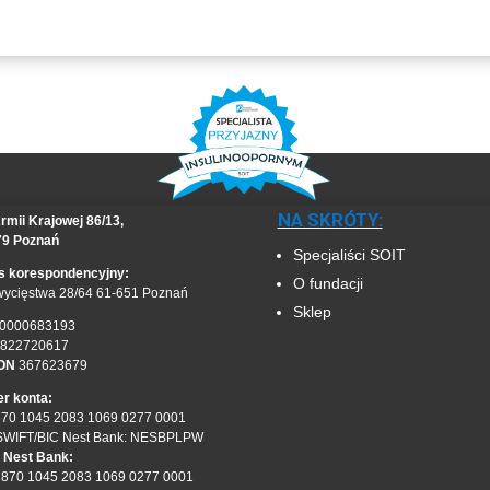
NA SKRÓTY:
rmii Krajowej 86/13,
79 Poznań
Specjaliści SOIT
s korespondencyjny:
O fundacji
wycięstwa 28/64 61-651 Poznań
Sklep
0000683193
822720617
ON
367623679
r konta:
870 1045 2083 1069 0277 0001
SWIFT/BIC Nest Bank: NESBPLPW
 Nest Bank:
1870 1045 2083 1069 0277 0001