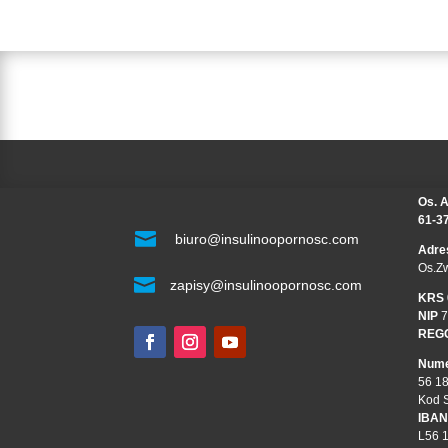
Os. A
61-3

biuro@insulinoopornosc.com
Adre
Os.Z

zapisy@insulinoopornosc.com
KRS
NIP
7
REG
Nume
56 1
Kod 
IBAN
L56 