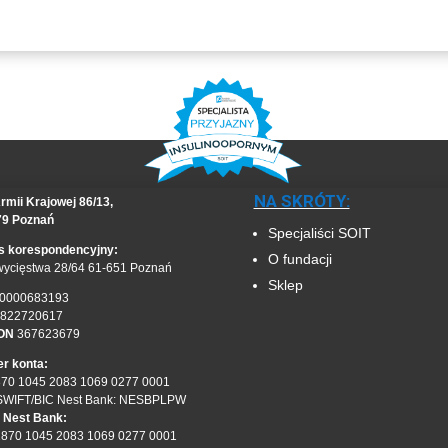
NA SKRÓTY:
rmii Krajowej 86/13,
79 Poznań
Specjaliści SOIT
s korespondencyjny:
O fundacji
wycięstwa 28/64 61-651 Poznań
Sklep
0000683193
822720617
ON
367623679
r konta:
870 1045 2083 1069 0277 0001
SWIFT/BIC Nest Bank: NESBPLPW
 Nest Bank:
1870 1045 2083 1069 0277 0001