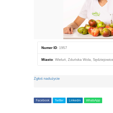
Numer ID
:
1957
Miasto
:
Wieluń, Zduńska Wola, Sędziejowic
Zgłoś nadużycie
Facebook
Twitter
Linkedin
WhatsApp