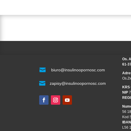
Os. A
61-3

biuro@insulinoopornosc.com
Adre
Os.Z

zapisy@insulinoopornosc.com
KRS
NIP
7
REG
Nume
56 1
Kod 
IBAN
L56 