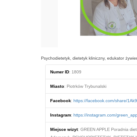
Psychodietetyk, dietetyk kliniczny, edukator żywi
Numer ID
:
1809
Miasto
:
Piotrków Trybunalski
Facebook
:
https://facebook.com/share/1Ak9
Instagram
:
https://instagram.com/green_ap
Miejsce wizyt
:
GREEN APPLE Poradnia diete