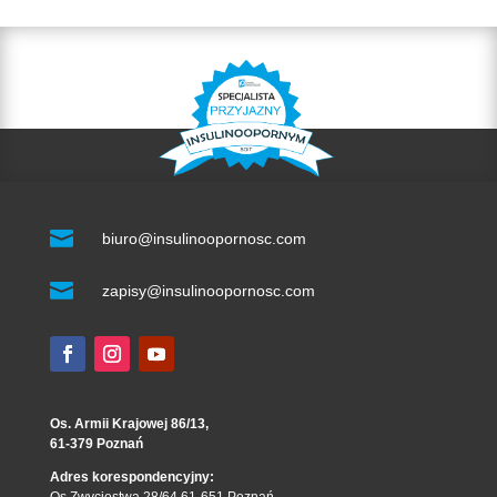

biuro@insulinoopornosc.com

zapisy@insulinoopornosc.com
Os. Armii Krajowej 86/13,
61-379 Poznań
Adres korespondencyjny:
Os.Zwycięstwa 28/64 61-651 Poznań